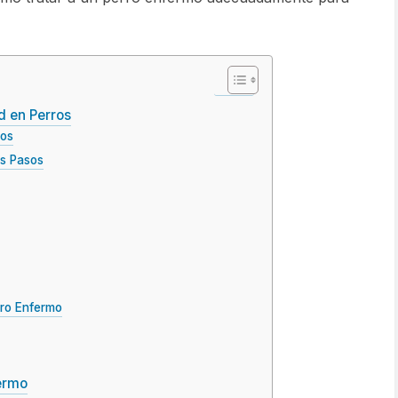
d en Perros
ros
os Pasos
rro Enfermo
fermo